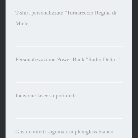
T-shirt personalizzate "Tornareccio Regina di
Miele"
Personalizzazione Power Bank "Radio Delta 1"
Incisione laser su portafedi
Gusti confetti sagomati in plexiglass bianco