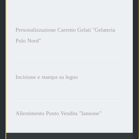
Personalizzazione Carretto Gelati "Gelateria
Polo Nord"
Incisione e stampa su legno
Allestimento Punto Vendita "Iannone"