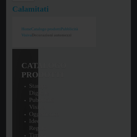
Calamitati
Home
Catalogo prodotti
Pubblicità
Visiva
Decorazioni automezzi
CATALOGO
PRODOTTI
Stampa
Digitale
Pubblicità
Visiva
Oggettistica
Idee
Regalo
Timbri