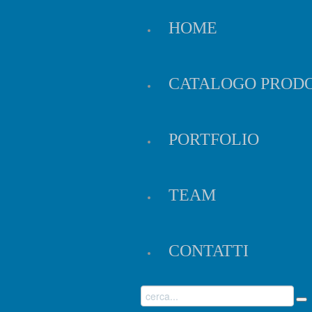
HOME
CATALOGO PRODO
e sul sito
e descrive nello specifico l'utilizzo dei
PORTFOLIO
e inviano al suo terminale (solitamente al browser),
ssiva visita del medesimo utente. Nel corso della
ngono inviati da siti o da web server diversi (c.d.
gini, mappe, suoni, specifici link a pagine di altri
TEAM
gni volta che l'utente tornerà sul sito. In questo
rienza di navigazione. Inoltre i cookie forniscono
per ottenere dati statistici sull'uso del sito e
CONTATTI
ssere utilizzate anche per costruire un "profilo"
po di personalizzare i messaggi di promozione