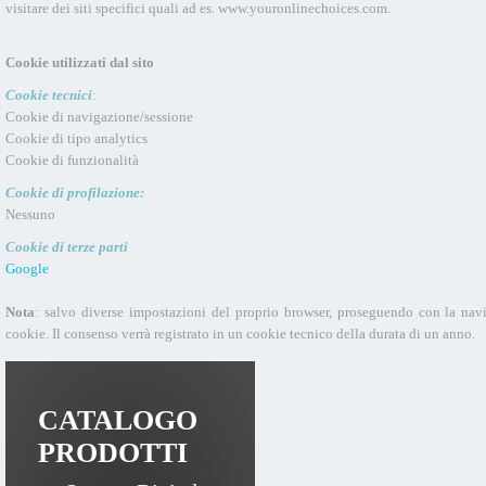
visitare dei siti specifici quali ad es. www.youronlinechoices.com.
Cookie utilizzati dal sito
Cookie tecnici
:
Cookie di navigazione/sessione
Cookie di tipo analytics
Cookie di funzionalità
Cookie di profilazione:
Nessuno
Cookie di terze parti
Google
Nota
: salvo diverse impostazioni del proprio browser, proseguendo con la navig
cookie. Il consenso verrà registrato in un cookie tecnico della durata di un anno.
CATALOGO
PRODOTTI