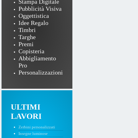
Stampa Digitale
Pubblicità Visiva
Oggettistica
Idee Regalo
Timbri
Targhe
Premi
Copisteria
Abbigliamento
Pro
Personalizzazioni
ULTIMI
LAVORI
Zerbini personalizzati
Insegne luminose