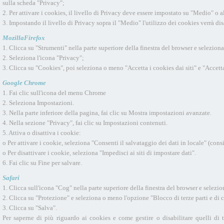
sulla scheda "Privacy";
2. Per attivare i cookies, il livello di Privacy deve essere impostato su "Medio" o al
3. Impostando il livello di Privacy sopra il "Medio" l'utilizzo dei cookies verrà dis
MozillaFirefox
1. Clicca su "Strumenti" nella parte superiore della finestra del browser e selezion
2. Seleziona l'icona "Privacy";
3. Clicca su "Cookies", poi seleziona o meno "Accetta i cookies dai siti" e "Accetta 
Google Chrome
1. Fai clic sull'icona del menu Chrome
2. Seleziona Impostazioni.
3. Nella parte inferiore della pagina, fai clic su Mostra impostazioni avanzate.
4. Nella sezione "Privacy", fai clic su Impostazioni contenuti.
5. Attiva o disattiva i cookie:
o Per attivare i cookie, seleziona "Consenti il salvataggio dei dati in locale" (consi
o Per disattivare i cookie, seleziona "Impedisci ai siti di impostare dati".
6. Fai clic su Fine per salvare.
Safari
1. Clicca sull'icona "Cog" nella parte superiore della finestra del browser e selezi
2. Clicca su "Protezione" e seleziona o meno l'opzione "Blocco di terze parti e di c
3. Clicca su "Salva".
Per saperne di più riguardo ai cookies e come gestire o disabilitare quelli di t