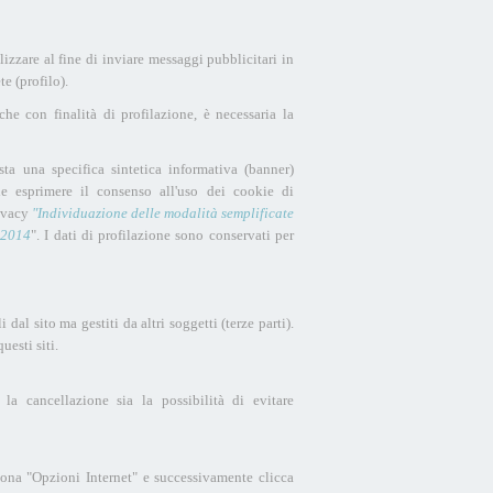
lizzare al fine di inviare messaggi pubblicitari in
e (profilo).
iche con finalità di profilazione, è necessaria la
osta una specifica sintetica informativa (banner)
le esprimere il consenso all'uso dei cookie di
rivacy
"Individuazione delle modalità semplificate
 2014
". I dati di profilazione sono conservati per
 dal sito ma gestiti da altri soggetti (terze parti).
uesti siti.
la cancellazione sia la possibilità di evitare
ziona "Opzioni Internet" e successivamente clicca