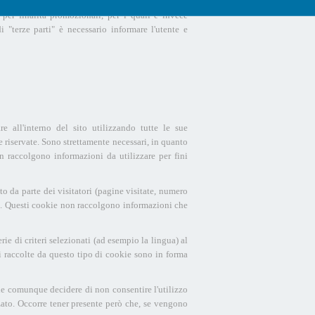
possono essere quindi suddivisi in "tecnici", per
 per finalità promozionali, per i quali è invece
i "terze parti" è necessario informare l'utente e
e all'interno del sito utilizzando tutte le sue
e riservate. Sono strettamente necessari, in quanto
on raccolgono informazioni da utilizzare per fini
o da parte dei visitatori (pagine visitate, numero
ito. Questi cookie non raccolgono informazioni che
rie di criteri selezionati (ad esempio la lingua) al
i raccolte da questo tipo di cookie sono in forma
ile comunque decidere di non consentire l'utilizzo
ato. Occorre tener presente però che, se vengono