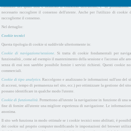
Sulla base della normativa in materia di protezione dei dati personali i cookie 
l'utilizzo dei quali non è richiesto il consenso dell'utente, e "di profilazione"
necessario raccogliere il consenso dell'utente. Anche per l'utilizzo di cookie d
raccoglierne il consenso.
Nel dettaglio:
Cookie tecnici
Questa tipologia di cookie si suddivide ulteriormente in:
Cookie di navigazione/sessione
. Si tratta di cookie fondamentali per navigar
funzionalità , come ad esempio il mantenimento della sessione e l'accesso alle are
senza di essi non sarebbe possibile fornire i servizi richiesti. Questi cookie n
commerciali.
Cookie di tipo analytics
. Raccolgono e analizzano le informazioni sull'uso del sit
di accessi, tempo di permanenza nel sito, ecc.) per ottimizzare la gestione del s
possano identificare in qualche modo l'utente.
Cookie di funzionalità
. Permettono all'utente la navigazione in funzione di una se
fine di fornire all'utente una migliore esperienza di navigazione. Le informazion
anonima.
Il sito web funziona in modo ottimale se i cookie tecnici sono abilitati; è possib
dei cookie sul proprio computer modificando le impostazioni del browser utilizz