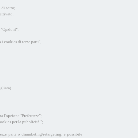
 di sotto;
attivato.
a "Opzioni";
i cookies di terze parti";
gliata).
ona l'opzione "Preferenze";
ookies per la pubblicità ";
erze parti o dimarketing/retargeting, è possibile