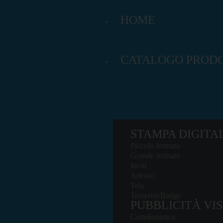
HOME
CATALOGO PRODO
STAMPA DIGITA
Piccolo formato
Grande formato
Inviti
Adesivi
Tela
Tesserini/Badge
PUBBLICITÀ VIS
Cartellonistica