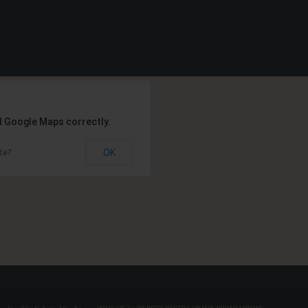
d Google Maps correctly.
OK
te?