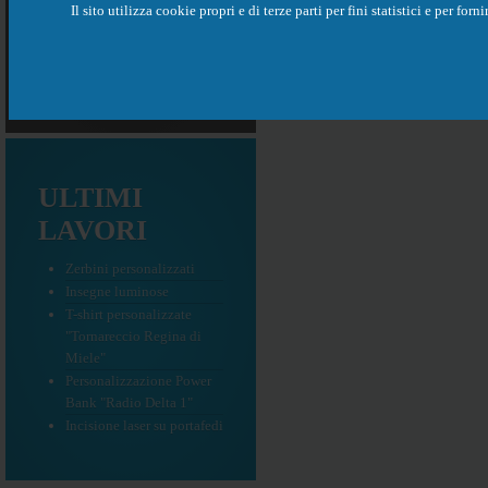
Copisteria
Il sito utilizza cookie propri e di terze parti per fini statistici e per f
Abbigliamento
Pro
Personalizzazioni
ULTIMI
LAVORI
Zerbini personalizzati
Insegne luminose
T-shirt personalizzate
"Tornareccio Regina di
Miele"
Personalizzazione Power
Bank "Radio Delta 1"
Incisione laser su portafedi