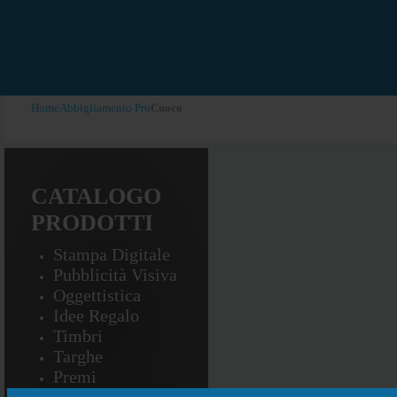
Verifica
*
Invia
Chiudi
Home
Abbigliamento Pro
Cuoco
CATALOGO
PRODOTTI
Stampa Digitale
Pubblicità Visiva
Oggettistica
Idee Regalo
Timbri
Targhe
Premi