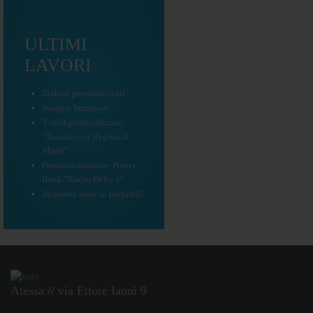
ULTIMI
LAVORI
Zerbini personalizzati
Insegne luminose
T-shirt personalizzate
"Tornareccio Regina di
Miele"
Personalizzazione Power
Bank "Radio Delta 1"
Incisione laser su portafedi
Atessa
//
via Ettore Ianni 9