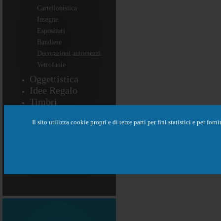
Cartellonistica
Insegne
Espositori
Bandiere
Decorazioni automezzi
Vetrofanie
Oggettistica
Idee Regalo
Timbri
Targhe
Il sito utilizza cookie propri e di terze parti per fini statistici e per f
Premi
Copisteria
Abbigliamento
Pro
Personalizzazioni