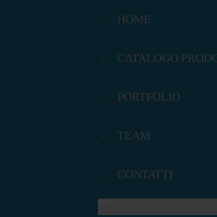
HOME
CATALOGO PRODO
 occhielli, rete mesh per allestimenti interni ed
PORTFOLIO
, postazioni per manifesti 6x3.
to porta, totem.
TEAM
no al 100x140; roll-up avvolgibili.
CONTATTI