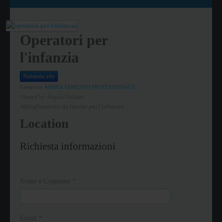
Operatori per
l'infanzia
Richiesta info
Categoria:
ABBIGLIAMENTO PROFESSIONALE
Created by:
Angelo Giuliani
Abbigliamento da lavoro per l'infanzia.
Location
Richiesta informazioni
Nome e Cognome
*
Email
*