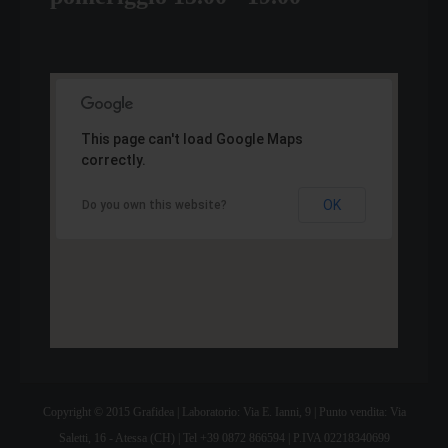
This page can't load Google Maps
correctly.
OK
Do you own this website?
Copyright © 2015 Grafidea | Laboratorio: Via E. Ianni, 9 | Punto vendita: Via
Saletti, 16 - Atessa (CH) | Tel +39 0872 866594 | P.IVA 02218340699