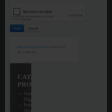
Invia
Chiudi
Home
Abbigliamento Pro
Operatori
per l'infanzia
CATALOGO
PRODOTTI
Stampa
Digitale
Pubblicità
Visiva