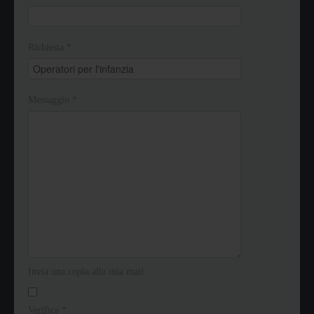
Richiesta
*
Messaggio
*
Invia una copia alla mia mail
Verifica
*