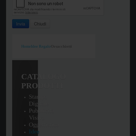
Invia
Chiudi
Home
Idee Regalo
Orsacchiotti
CATALOGO
PRODOTTI
Stampa
Digitale
Pubblicità
Visiva
Oggettistica
Idee