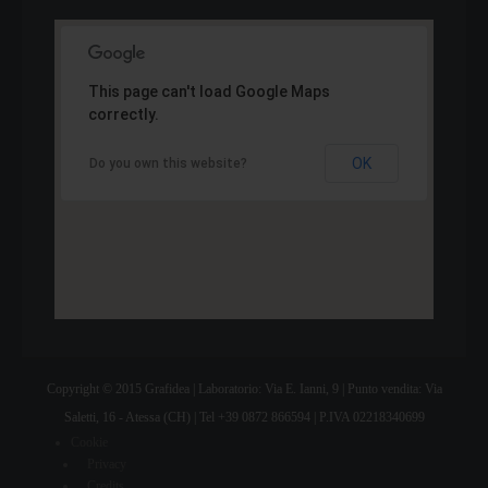
This page can't load Google Maps
correctly.
OK
Do you own this website?
Copyright © 2015 Grafidea | Laboratorio: Via E. Ianni, 9 | Punto vendita: Via
Saletti, 16 - Atessa (CH) | Tel +39 0872 866594 | P.IVA 02218340699
Cookie
Privacy
Credits