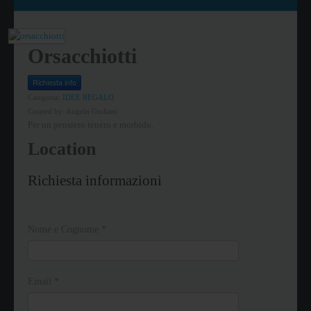
Orsacchiotti
Richiesta info
Categoria:
IDEE REGALO
Created by:
Angelo Giuliani
Per un pensiero tenero e morbido.
Location
Richiesta informazioni
Nome e Cognome
*
Email
*