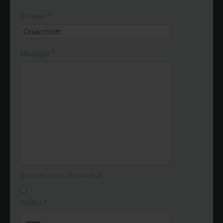
Richiesta
*
Messaggio
*
Invia una copia alla mia mail
Verifica
*