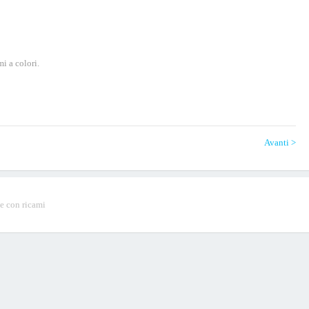
mi a colori.
Avanti >
e con ricami