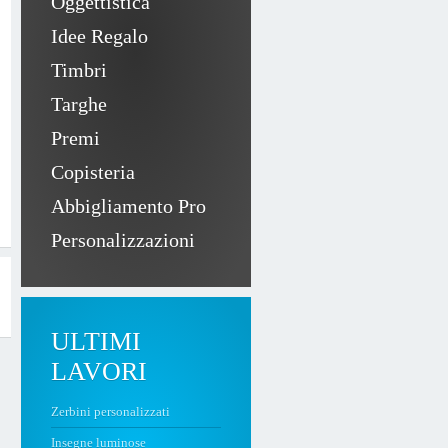
Oggettistica
Idee Regalo
Timbri
Targhe
Premi
Copisteria
Abbigliamento Pro
Personalizzazioni
ULTIMI
LAVORI
Zerbini personalizzati
Insegne luminose