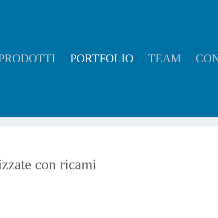
ornire ulteriori servizi. Proseguendo se ne accetta il loro utilizzo. È possibile modific
CHIUDI
MAGGIORI INFORMAZIONI
PRODOTTI
PORTFOLIO
TEAM
CON
izzate con ricami