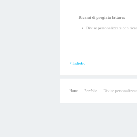
Ricami di pregiata fattura:
Divise personalizzate con rica
< Indietro
Divise personalizzat
Home
Portfolio