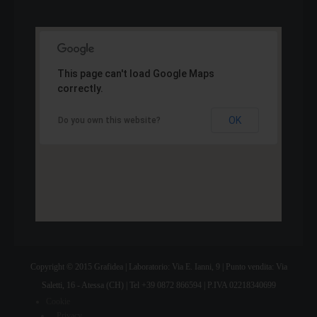
This page can't load Google Maps
correctly.
OK
Do you own this website?
Copyright © 2015 Grafidea | Laboratorio: Via E. Ianni, 9 | Punto vendita: Via
Saletti, 16 - Atessa (CH) | Tel +39 0872 866594 | P.IVA 02218340699
Cookie
Privacy