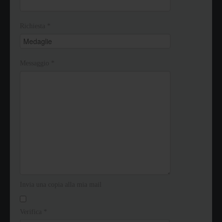
Richiesta
*
Messaggio
*
Invia una copia alla mia mail
Verifica
*