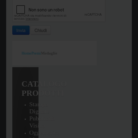
Invia
Chiudi
Home
Premi
Medaglie
CATALOGO
PRODOTTI
Stampa
Digitale
Pubblicità
Visiva
Oggettistica