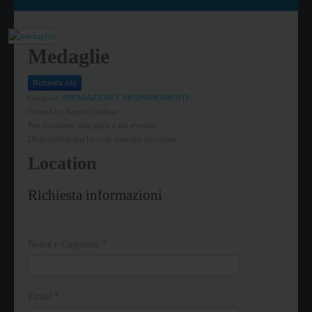
Medaglie
Richiesta info
Categoria:
PREMIAZIONI E RICONOSCIMENTI
Created by:
Angelo Giuliani
Per ricordare una gara o un evento.
Disponibili anche con nastrini tricolore.
Location
Richiesta informazioni
Nome e Cognome
*
Email
*