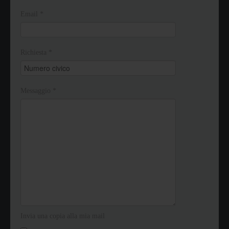
Email
*
Richiesta
*
Messaggio
*
Invia una copia alla mia mail