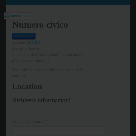
Numero civico
Richiesta info
Categoria:
TARGHE
Created by:
lorenzo
In pvc fenolico "similpietra", "similmarmo",
plexiglass o alluminio.
Possibilità di inserire indirizzo e nome della
famiglia.
Location
Richiesta informazioni
Nome e Cognome
*