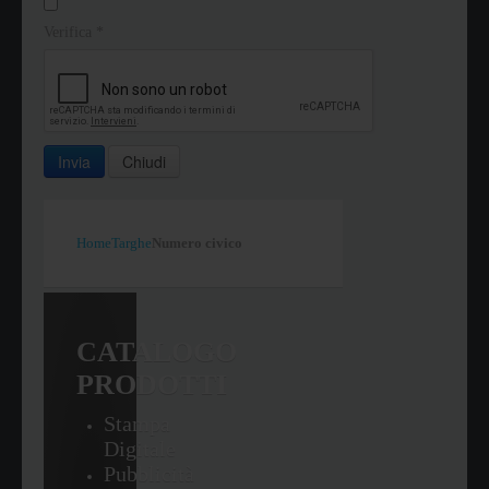
Verifica
*
Invia
Chiudi
Home
Targhe
Numero civico
CATALOGO
PRODOTTI
Stampa
Digitale
Pubblicità