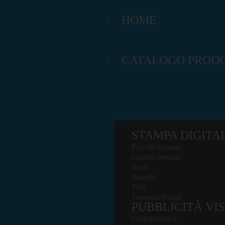
HOME
CATALOGO PRODO
STAMPA DIGITA
Piccolo formato
Grande formato
Inviti
Adesivi
Tela
Tesserini/Badge
PUBBLICITÀ VIS
Cartellonistica