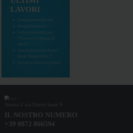
ULTIMI
LAVORI
Zerbini personalizzati
Insegne luminose
T-shirt personalizzate
"Tornareccio Regina di
Miele"
Personalizzazione Power
Bank "Radio Delta 1"
Incisione laser su portafedi
Atessa
//
via Ettore Ianni 9
IL NOSTRO NUMERO
+39 0872 866594