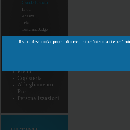
Grande formato
Inviti
Adesivi
Tela
Tesserini/Badge
Pubblicità Visiva
Il sito utilizza cookie propri e di terze parti per fini statistici e per f
Oggettistica
Idee Regalo
Timbri
Targhe
Premi
Copisteria
Abbigliamento
Pro
Personalizzazioni