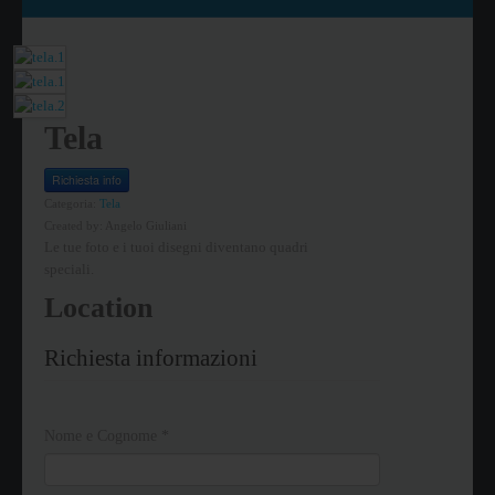
Tela
Richiesta info
Categoria:
Tela
Created by:
Angelo Giuliani
Le tue foto e i tuoi disegni diventano quadri
speciali.
Location
Richiesta informazioni
Nome e Cognome
*