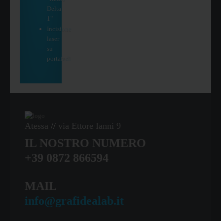
Delta
1"
Incisione
laser
su
portafedi
Atessa
//
via Ettore Ianni 9
IL NOSTRO NUMERO
+39 0872 866594
MAIL
info@grafidealab.it