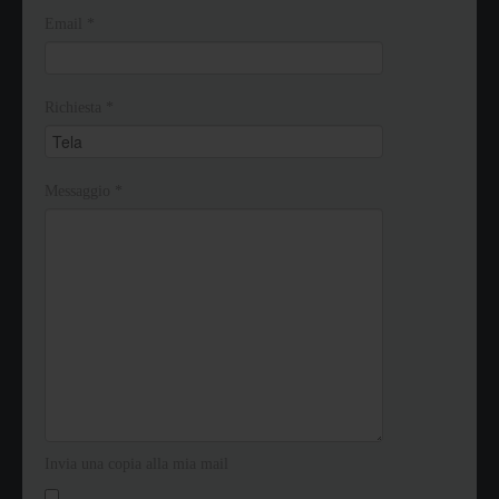
Email
*
Richiesta
*
Messaggio
*
Invia una copia alla mia mail