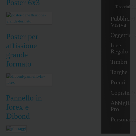
Poster 6x3
Tesserini/B
Pubblicità
Visiva
Oggettisti
Poster per
affissione
Idee
Regalo
grande
Timbri
formato
Targhe
Premi
Copisteria
Pannello in
Abbigliam
forex e
Pro
Dibond
Personali