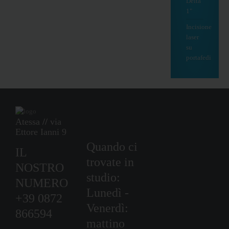
Delta
1"
Incisione
laser
su
portafedi
Atessa
//
via
Ettore Ianni 9
Quando ci
IL
trovate in
NOSTRO
studio:
NUMERO
Lunedì -
+39 0872
Venerdì:
866594
mattino